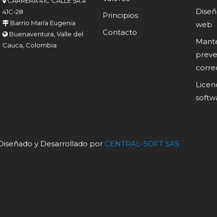
CARRERA 41C CALLE 5A #
Diseñ
41C-28
Principios
Barrio María Eugenia
web
Contacto
Buenaventura, Valle del
Mant
Cauca, Colombia
preve
corre
Licen
softw
 Diseñado y Desarrollado por
CENTRAL-SOFT SAS