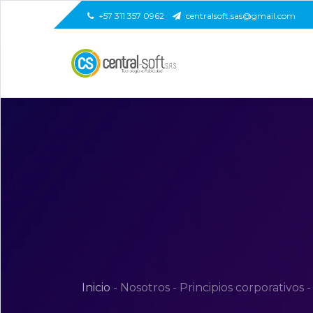
+57 311 357 0962
centralsoft.sas@gmail.com
Inicio
-
Nosotros
-
Principios corporativos
-