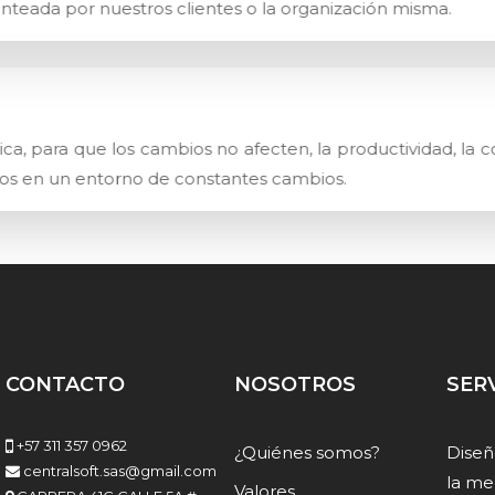
lanteada por nuestros clientes o la organización misma.
, para que los cambios no afecten, la productividad, la co
s en un entorno de constantes cambios.
CONTACTO
NOSOTROS
SER
+57 311 357 0962
¿Quiénes somos?
Diseñ
centralsoft.sas@gmail.com
la me
Valores