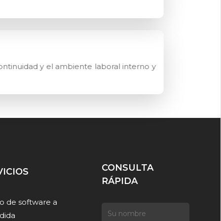
ntinuidad y el ambiente laboral interno y
CONSULTA
VICIOS
RÁPIDA
o de software a
dida