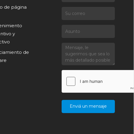
o de página
enimiento
ntivo y
ctivo
ciamiento de
are
Enviá un mensaje